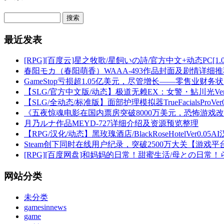
最近发表
[RPG][百度云]星之牧歌/星飼いの詩/官方中文+动态PC[1.0
春阳モカ（春阳萌香）WAAA-493作品封面及剧情详细
GameStop亏损超1.05亿美元，尽管增长——零售业财务
【SLG/官方中文版/动态】极道无赖EX：女警・鮎川光Ver
【SLG/全动态/标准版】面部护理模拟器TrueFacialsPro
《五夜惊魂电影在国内票房突破8000万美元，恐怖游戏
月乃ルナ作品MEYD-727详细介绍及资源预览整理
【RPG/汉化/动态】黑玫瑰酒店/BlackRoseHotelVer0.
Steam创下同时在线用户纪录，突破2500万大关【游戏
[RPG][百度网盘]和妈妈的日常！甜蜜生活/母との日常！らぶ
网站分类
未分类
gamesinnews
game