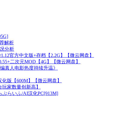
5G]
推荐解析
状况分析
1.12官方中文版+存档【2.2G】【微云网盘】
Ver0.55+二次元MOD【4G】【微云网盘】
改编真人电影热度持续升温》
05AI汉化版【600M】【微云网盘】
平台玩家数量创新高】
らいふ/AI汉化PC[913M]