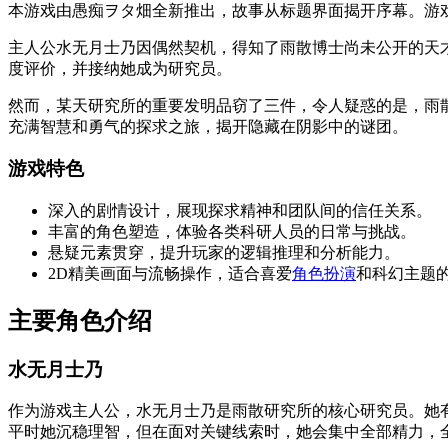
本游戏由愚痴ヲタ畑全新推出，故事从标题界面揭开序幕。游
主人公水无月士乃因偶然契机，得知了雨散博士尚未公开的天
度评价，并接纳她成为研究员。
然而，某天研究所的重要发明品窃了三件，令人疑惑的是，雨
充满智慧和勇气的探求之旅，揭开隐藏在阴影中的谜团。
游戏特色
深入的剧情设计，展现探求精神和团队间的信任关系。
丰富的角色塑造，体验各类科研人员的日常与挑战。
悬疑元素贯穿，提升玩家的逻辑推理和分析能力。
2D精美画面与流畅操作，适合喜爱
角色扮演
和科幻主题
主要角色介绍
水无月士乃
作为游戏主人公，水无月士乃是雨散研究所的核心研究员。她
平时她沉稳理智，但在面对关键线索时，她会集中全部精力，