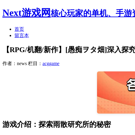
Next游戏网
核心玩家的单机、手游
首页
留言本
【RPG/机翻/新作】[愚痴ヲタ畑]深入探究个
作者：news
栏目：
acggame
游戏介绍：探索雨散研究所的秘密